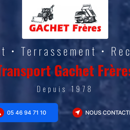
rt • Terrassement • R
Transport Gachet Frère
Depuis 1978
05 46 94 71 10
NOUS CONTACT