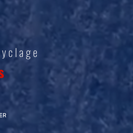
ecyclage
s
ER