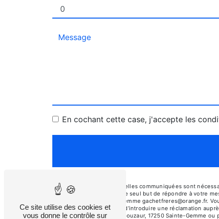
En cochant cette case, j'accepte les condi
** Les données personnelles communiquées sont nécessair
ses sous-traitants dans le seul but de répondre à votre
pouzaur, 17250 Sainte-Gemme gachetfreres@orange.fr. Vous di
Ce site utilise des cookies et
tout moment et du droit d’introduire une réclamation auprè
vous donne le contrôle sur
l'adresse 6 bis route de pouzaur, 17250 Sainte-Gemme ou pa