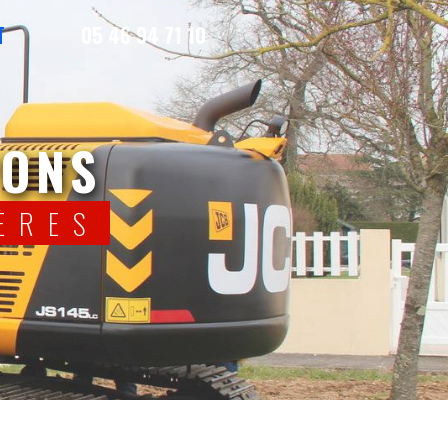
T
05 46 94 71 10
PONS
ÈRES