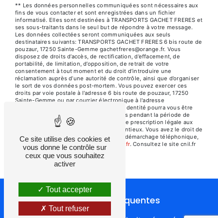
** Les données personnelles communiquées sont nécessaires aux
fins de vous contacter et sont enregistrées dans un fichier
informatisé. Elles sont destinées à TRANSPORTS GACHET FRERES et
ses sous-traitants dans le seul but de répondre à votre message.
Les données collectées seront communiquées aux seuls
destinataires suivants: TRANSPORTS GACHET FRERES 6 bis route de
pouzaur, 17250 Sainte-Gemme gachetfreres@orange.fr. Vous
disposez de droits d’accès, de rectification, d’effacement, de
portabilité, de limitation, d’opposition, de retrait de votre
consentement à tout moment et du droit d’introduire une
réclamation auprès d’une autorité de contrôle, ainsi que d’organiser
le sort de vos données post-mortem. Vous pouvez exercer ces
droits par voie postale à l'adresse 6 bis route de pouzaur, 17250
Sainte-Gemme ou par courrier électronique à l'adresse
gachetfreres@orange.fr. Un justificatif d'identité pourra vous être
demandé. Nous conservons vos données pendant la période de
prise de contact puis pendant la durée de prescription légale aux
fins probatoires et de gestion des contentieux. Vous avez le droit de
vous inscrire sur la liste d'opposition au démarchage téléphonique,
Ce site utilise des cookies et
disponible à cette adresse:
Bloctel.gouv.fr
. Consultez le site cnil.fr
vous donne le contrôle sur
pour plus d’informations sur vos droits.
ceux que vous souhaitez
activer
Tout accepter
Recherches fréquentes
Tout refuser