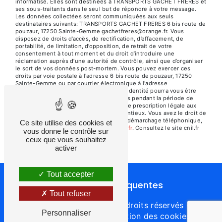
informatisé. Elles sont destinées à TRANSPORTS GACHET FRERES et
ses sous-traitants dans le seul but de répondre à votre message.
Les données collectées seront communiquées aux seuls
destinataires suivants: TRANSPORTS GACHET FRERES 6 bis route de
pouzaur, 17250 Sainte-Gemme gachetfreres@orange.fr. Vous
disposez de droits d’accès, de rectification, d’effacement, de
portabilité, de limitation, d’opposition, de retrait de votre
consentement à tout moment et du droit d’introduire une
réclamation auprès d’une autorité de contrôle, ainsi que d’organiser
le sort de vos données post-mortem. Vous pouvez exercer ces
droits par voie postale à l'adresse 6 bis route de pouzaur, 17250
Sainte-Gemme ou par courrier électronique à l'adresse
gachetfreres@orange.fr. Un justificatif d'identité pourra vous être
demandé. Nous conservons vos données pendant la période de
prise de contact puis pendant la durée de prescription légale aux
fins probatoires et de gestion des contentieux. Vous avez le droit de
vous inscrire sur la liste d'opposition au démarchage téléphonique,
Ce site utilise des cookies et
disponible à cette adresse:
Bloctel.gouv.fr
. Consultez le site cnil.fr
vous donne le contrôle sur
pour plus d’informations sur vos droits.
ceux que vous souhaitez
activer
Tout accepter
Recherches fréquentes
Tout refuser
©
Vistalid
- 2026 - Tous droits réservés -
Personnaliser
Mentions légales
-
Gestion des cookies