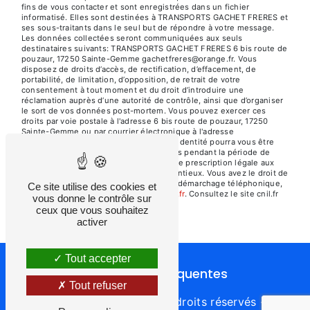
fins de vous contacter et sont enregistrées dans un fichier
informatisé. Elles sont destinées à TRANSPORTS GACHET FRERES et
ses sous-traitants dans le seul but de répondre à votre message.
Les données collectées seront communiquées aux seuls
destinataires suivants: TRANSPORTS GACHET FRERES 6 bis route de
pouzaur, 17250 Sainte-Gemme gachetfreres@orange.fr. Vous
disposez de droits d’accès, de rectification, d’effacement, de
portabilité, de limitation, d’opposition, de retrait de votre
consentement à tout moment et du droit d’introduire une
réclamation auprès d’une autorité de contrôle, ainsi que d’organiser
le sort de vos données post-mortem. Vous pouvez exercer ces
droits par voie postale à l'adresse 6 bis route de pouzaur, 17250
Sainte-Gemme ou par courrier électronique à l'adresse
gachetfreres@orange.fr. Un justificatif d'identité pourra vous être
demandé. Nous conservons vos données pendant la période de
prise de contact puis pendant la durée de prescription légale aux
fins probatoires et de gestion des contentieux. Vous avez le droit de
vous inscrire sur la liste d'opposition au démarchage téléphonique,
Ce site utilise des cookies et
disponible à cette adresse:
Bloctel.gouv.fr
. Consultez le site cnil.fr
vous donne le contrôle sur
pour plus d’informations sur vos droits.
ceux que vous souhaitez
activer
Tout accepter
Recherches fréquentes
Tout refuser
©
Vistalid
- 2026 - Tous droits réservés -